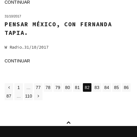
CONTINUAR
31/10/2017
PENSAR MÉXICO, CON FERNANDA
TAPIA.
W Radio.31/10/2017
CONTINUAR
POSTS
1
…
77
78
79
80
81
82
83
84
85
86
NAVIGATION
87
…
110