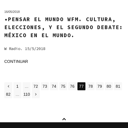
16/05/2018
•PENSAR EL MUNDO WFM. CULTURA,
ELECCIONES, Y EL SEGUNDO DEBATE:
MÉXICO EN EL MUNDO.
W Radio. 15/5/2018
CONTINUAR
POSTS
1
…
72
73
74
75
76
77
78
79
80
81
NAVIGATION
82
…
110