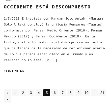
03/07/2018
OCCIDENTE ESTÁ DESCOMPUESTO
1/7/2018 Entrevista con Maruan Soto Antaki «Maruan
Soto Antaki concluyó la trilogía Pensares (Taurus),
conformada por Pensar Medio Oriente (2016), Pensar
México (2017) y Pensar Occidente (2018). En la
trilogía el autor exhorta al diálogo con un lector
que participe de la necesidad de reflexionar acerca
de lo que parece estar claro en el mundo y en
realidad no lo está. En […]
CONTINUAR
POSTS
1
2
3
4
5
6
7
8
9
10
…
21
NAVIGATION