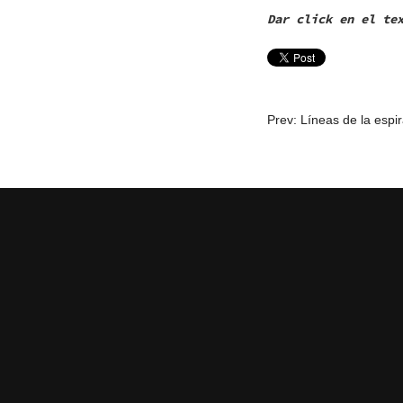
Dar click en el te
NAVEGACI
Prev: Líneas de la espir
DE
ENTRADAS