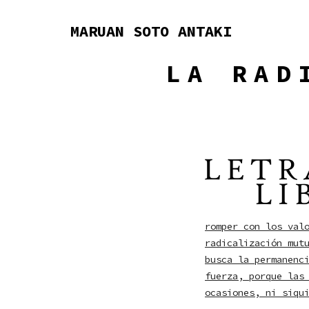
Skip
to
MARUAN SOTO ANTAKI
content
LA RAD
romper con los val
radicalización mut
busca la permanenc
fuerza, porque las
ocasiones, ni siqu