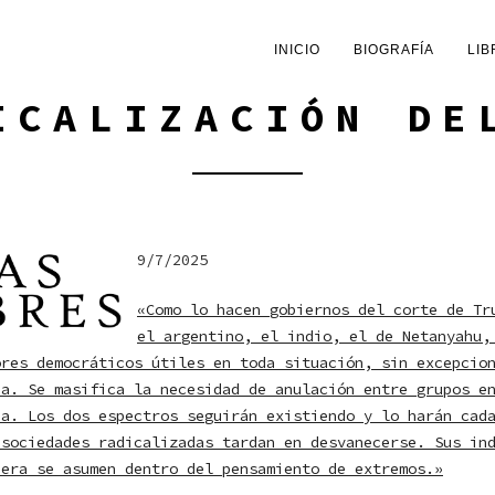
INICIO
BIOGRAFÍA
LIB
ICALIZACIÓN DE
9/7/2025
«Como lo hacen gobiernos del corte de Tr
el argentino, el indio, el de Netanyahu,
ores democráticos útiles en toda situación, sin excepcio
ua. Se masifica la necesidad de anulación entre grupos e
ia. Los dos espectros seguirán existiendo y lo harán cad
 sociedades radicalizadas tardan en desvanecerse. Sus in
iera se asumen dentro del pensamiento de extremos.»