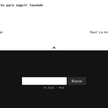
xto para seguir leyendo
ÓN
al
Next: La mo
Buscar:
© 2026 · MSA