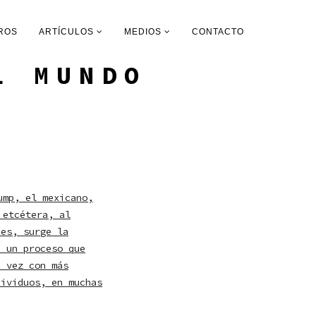
ROS
ARTÍCULOS
MEDIOS
CONTACTO
L MUNDO
ump, el mexicano,
 etcétera, al
nes, surge la
n un proceso que
a vez con más
dividuos, en muchas